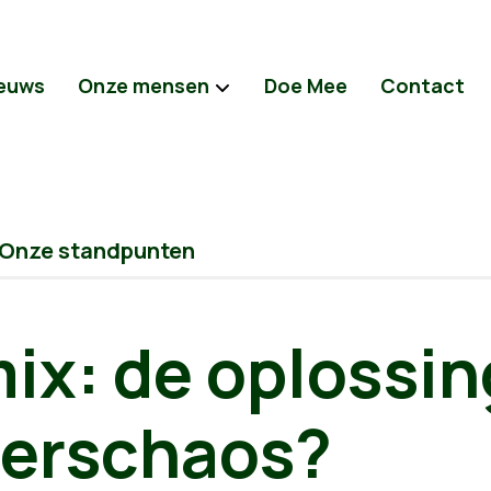
euws
Onze mensen
Doe Mee
Contact
Onze standpunten
mix: de oplossin
eerschaos?