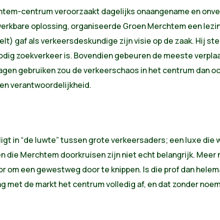
htem-centrum veroorzaakt dagelijks onaangename en onveili
erkbare oplossing, organiseerde Groen Merchtem een lezing 
t) gaf als verkeersdeskundige zijn visie op de zaak. Hij st
rbodig zoekverkeer is. Bovendien gebeuren de meeste verpl
 wagen gebruiken zou de verkeerschaos in het centrum dan 
igen verantwoordelijkheid.
 ligt in “de luwte” tussen grote verkeersaders; een luxe die
die Merchtem doorkruisen zijn niet echt belangrijk. Meer 
r om een gewestweg door te knippen. Is die prof dan hele
g met de markt het centrum volledig af, en dat zonder noe