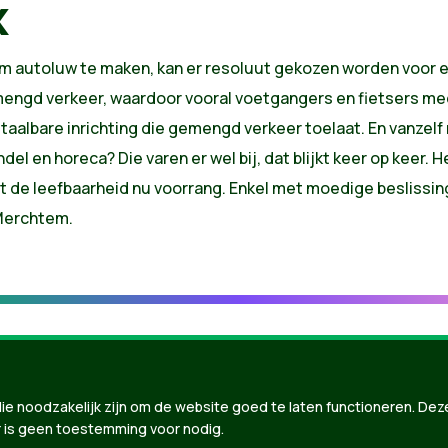
x
m autoluw te maken, kan er resoluut gekozen worden voor ee
ngd verkeer, waardoor vooral voetgangers en fietsers meer
taalbare inrichting die gemengd verkeer toelaat. En vanzelf
el en horeca? Die varen er wel bij, dat blijkt keer op keer. H
ft de leefbaarheid nu voorrang. Enkel met moedige beslis
 Merchtem.
ie noodzakelijk zijn om de website goed te laten functioneren. Dez
 is geen toestemming voor nodig.