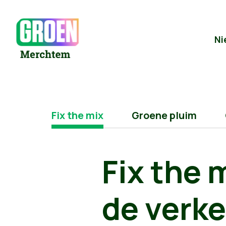
Ni
Fix the mix
Groene pluim
Fix the 
de verk