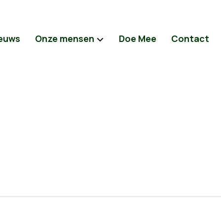
euws
Onze mensen
Doe Mee
Contact