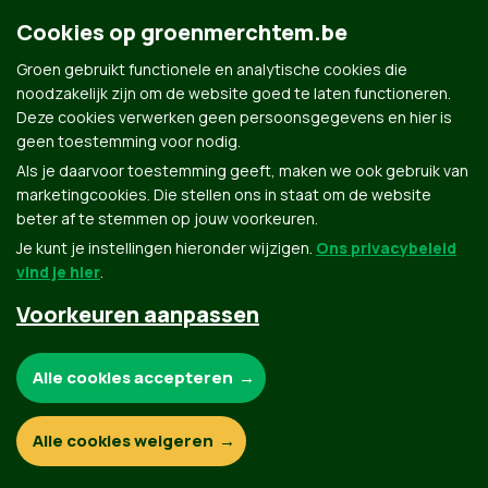
Cookies op groenmerchtem.be
Contact
Privacybeleid
Groen gebruikt functionele en analytische cookies die
© Copyright Groen 2026 | Gemaakt met
NationBuilder
| Gebouwd door
Tectonica
noodzakelijk zijn om de website goed te laten functioneren.
Deze cookies verwerken geen persoonsgegevens en hier is
geen toestemming voor nodig.
Als je daarvoor toestemming geeft, maken we ook gebruik van
marketingcookies. Die stellen ons in staat om de website
beter af te stemmen op jouw voorkeuren.
Je kunt je instellingen hieronder wijzigen.
Ons privacybeleid
vind je hier
.
Voorkeuren aanpassen
Noodzakelijke cookies:
Alle cookies accepteren
Functionele en analytische cookies:
Alle cookies weigeren